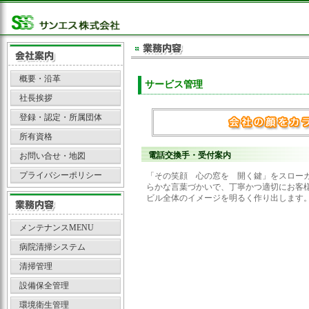
概要・沿革
サービス管理
社長挨拶
登録・認定・所属団体
所有資格
電話交換手・受付案内
お問い合せ・地図
プライバシーポリシー
「その笑顔 心の窓を 開く鍵」をスロー
らかな言葉づかいで、丁寧かつ適切にお客
ビル全体のイメージを明るく作り出します
メンテナンスMENU
病院清掃システム
清掃管理
設備保全管理
環境衛生管理