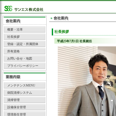
概要・沿革
社長挨拶
社長挨拶
平成25年7月1日 社長就任
登録・認定・所属団体
所有資格
お問い合せ・地図
プライバシーポリシー
メンテナンスMENU
病院清掃システム
清掃管理
設備保全管理
環境衛生管理