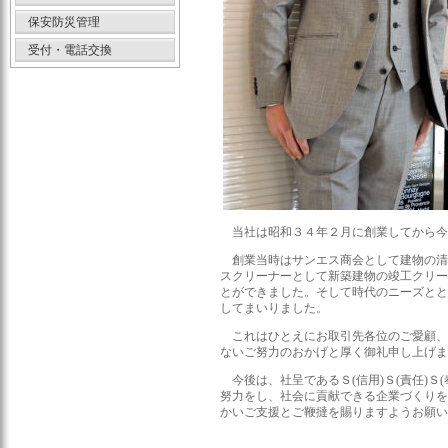
保安防災管理
受付・電話交換
当社は昭和３４年２月に創業してから今
創業当時はサンエス商会として建物の清
スクリーナーとして新築建物の竣工クリー
とができました。そして時代のニーズとと
してまいりました。
これはひとえにお取引先各位のご愛顧、
ないご努力のおかげと厚く御礼申し上げま
今後は、社呈であるＳ(信用)Ｓ(責任)Ｓ
努力をし、社会に貢献できる企業づくりを
かいご支援とご鞭撻を賜りますようお願い